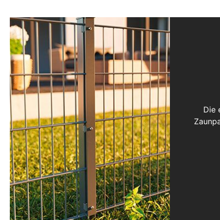
Die 
Zaunpa