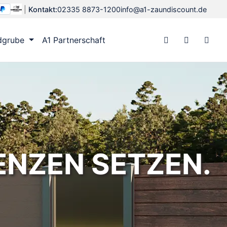
|
Kontakt:
02335 8873-1200
info@a1-zaundiscount.de
dgrube
A1 Partnerschaft
RENZEN SETZEN.