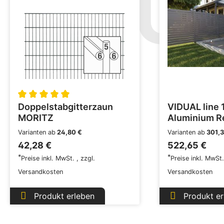
ZAU
NT
Doppelstabgitterzaun
VIDUAL line 
MORITZ
Aluminium Re
100x20 mm
Varianten ab
24,80 €
Varianten ab
301,3
42,28 €
522,65 €
*
*
Preise inkl. MwSt.
,
zzgl.
Preise inkl. MwSt
Versandkosten
Versandkosten
Produkt erleben
Produkt er