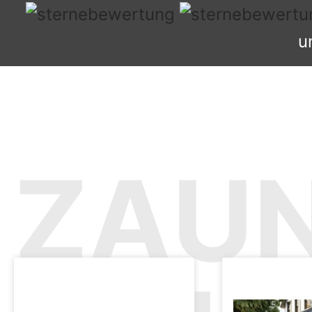
u
ZAU