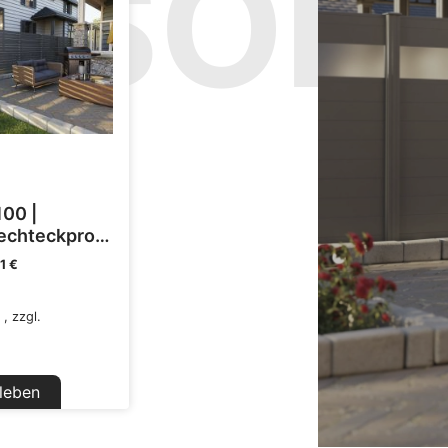
NSOR
100 |
chteckprofil
1 €
.
,
zzgl.
leben