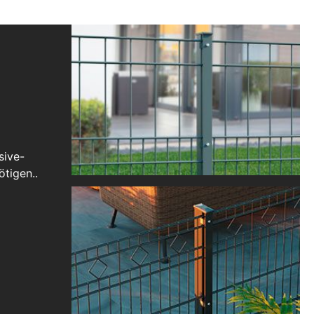
sive-
tigen..