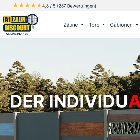
★★★★★
★★★★★
4,6 / 5 (267 Bewertungen)
m Hauptinhalt springen
Zur Suche springen
Zur Hauptnavigation springen
Zäune
Tore
Gabionen
DER INDIVIDU
A