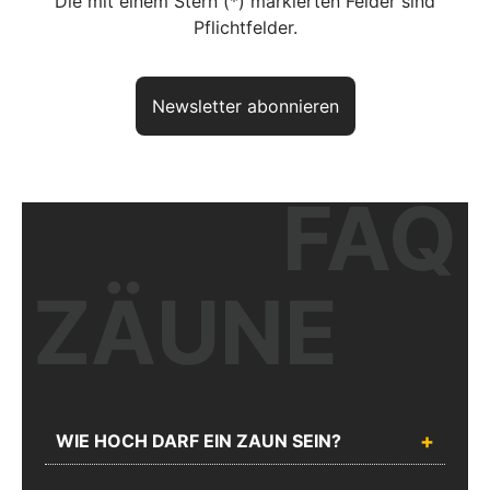
Die mit einem Stern (*) markierten Felder sind
Pflichtfelder.
Newsletter abonnieren
FAQ
Haben Sie noch Fragen? So
erreichen Sie uns
aktuelles Produkt:
Doppelstabgitterzaun MORITZ
ZÄUNE
Artikelnr.:
ZD612SB
Unser kompetentes Fachpersonal berät Sie gerne zu Ihrer Planung
und Ausführung.
WIE HOCH DARF EIN ZAUN SEIN?
Chatten