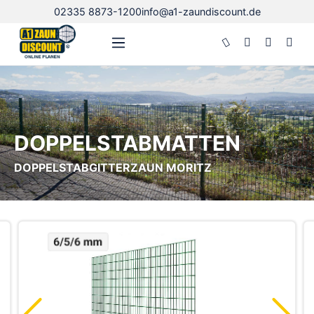
02335 8873-1200
info@a1-zaundiscount.de
Zum Hauptinhalt springen
DOPPELSTABMATTEN
DOPPELSTABGITTERZAUN MORITZ