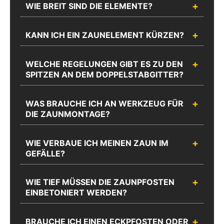
Rufen Sie
WIE BREIT SIND DIE ELEMENTE?
Sie mit
uns an
uns
Unseren
KANN ICH EIN ZAUNELEMENT KÜRZEN?
Sie erreichen
Webshop
uns unter
Support
02335
Schreiben Sie uns
WELCHE REGELUNGEN GIBT ES ZU DEN
erreichen Sie
8873-1200
SPITZEN AN DEM DOPPELSTABGITTER?
Mo.-Do.:
Mo.-Do.:
08:00 -
08:00 -
17:00 und
17:00 und
WAS BRAUCHE ICH AN WERKZEUG FÜR
Fr.: 08:00 -
Fr.: 08:00 -
DIE ZAUNMONTAGE?
16:00
16:00
Zum
WIE VERBAUE ICH MEINEN ZAUN IM
Chat
Anrufen
Produktanfrageformular
GEFÄLLE?
WIE TIEF MÜSSEN DIE ZAUNPFOSTEN
EINBETONIERT WERDEN?
BRAUCHE ICH EINEN ECKPFOSTEN ODER