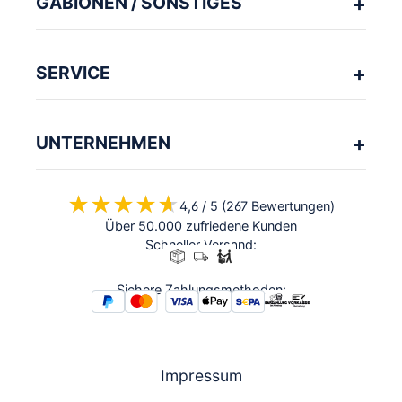
GABIONEN / SONSTIGES
SERVICE
UNTERNEHMEN
★★★★★
★★★★★
4,6 / 5 (267 Bewertungen)
Über 50.000 zufriedene Kunden
Schneller Versand:
Sichere Zahlungsmethoden:
Impressum