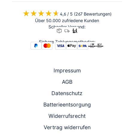
★★★★★
★★★★★
4,6 / 5 (267 Bewertungen)
Über 50.000 zufriedene Kunden
Schneller Versand:
Sichere Zahlungsmethoden:
Impressum
AGB
Datenschutz
Batterieentsorgung
Widerrufsrecht
Vertrag widerrufen