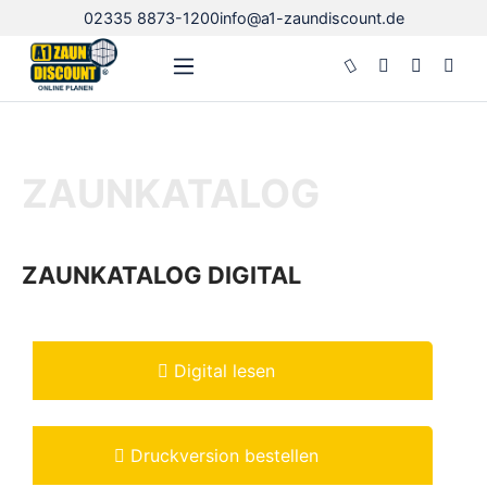
02335 8873-1200
info@a1-zaundiscount.de
Zum Hauptinhalt springen
ZAUNKATALOG
ZAUNKATALOG DIGITAL
Digital lesen
Druckversion bestellen