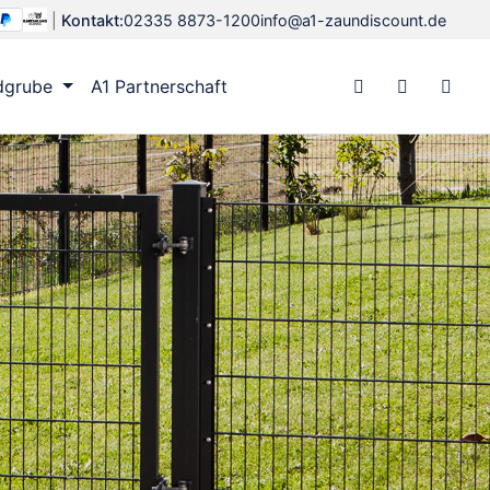
|
Kontakt:
02335 8873-1200
info@a1-zaundiscount.de
dgrube
A1 Partnerschaft