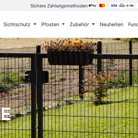
Sichere Zahlungsmethoden
Sichtschutz
Pfosten
Zubehör
Neuheiten
Fun
RE