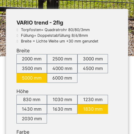
VARIO trend - 2flg
Torpfosten= Quadratrohr 80/80/3mm
Füllung= Doppelstabfüllung 8/6/8mm
Breite = Lichte Weite um +30 mm gerundet
Breite
2000 mm
2500 mm
3000 mm
3500 mm
4000 mm
4500 mm
5000 mm
6000 mm
Höhe
830 mm
1030 mm
1230 mm
1430 mm
1630 mm
1830 mm
2030 mm
Farbe