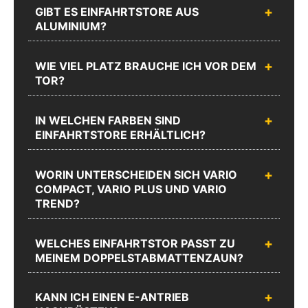
Webshop
GIBT ES EINFAHRTSTORE AUS
uns unter
Support
ALUMINIUM?
02335
Schreiben Sie uns
erreichen Sie
8873-1200
Mo.-Do.:
Mo.-Do.:
WIE VIEL PLATZ BRAUCHE ICH VOR DEM
08:00 -
08:00 -
TOR?
17:00 und
17:00 und
Fr.: 08:00 -
Fr.: 08:00 -
16:00
16:00
IN WELCHEN FARBEN SIND
EINFAHRTSTORE ERHÄLTLICH?
Zum
Chat
Anrufen
Produktanfrageformular
WORIN UNTERSCHEIDEN SICH VARIO
COMPACT, VARIO PLUS UND VARIO
TREND?
WELCHES EINFAHRTSTOR PASST ZU
MEINEM DOPPELSTABMATTENZAUN?
KANN ICH EINEN E-ANTRIEB