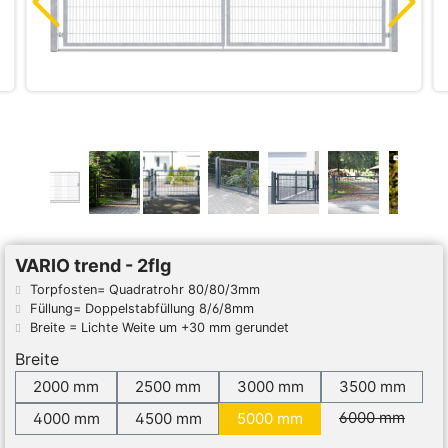
VARIO trend - 2flg
Torpfosten= Quadratrohr 80/80/3mm
Füllung= Doppelstabfüllung 8/6/8mm
Breite = Lichte Weite um +30 mm gerundet
Breite
2000 mm
2500 mm
3000 mm
3500 mm
(Diese 
6000 mm
4000 mm
4500 mm
5000 mm