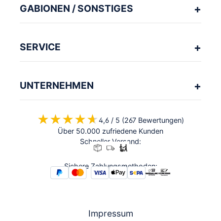
GABIONEN / SONSTIGES
SERVICE
UNTERNEHMEN
★★★★★
★★★★★
4,6 / 5 (267 Bewertungen)
Über 50.000 zufriedene Kunden
Schneller Versand:
Sichere Zahlungsmethoden:
Impressum