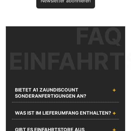
Newsletter abonnieren
FAQ
Haben Sie noch Fragen? So
erreichen Sie uns
aktuelles Produkt:
VARIO trend - 2flg
EINFAHRT
Artikelnr.:
ZTV23008B7016
Unser kompetentes Fachpersonal berät Sie gerne zu Ihrer Planung
und Ausführung.
BIETET A1 ZAUNDISCOUNT
SONDERANFERTIGUNGEN AN?
Chatten
Rufen Sie
Sie mit
uns an
WAS IST IM LIEFERUMFANG ENTHALTEN?
uns
Unseren
Sie erreichen
Webshop
GIBT ES EINFAHRTSTORE AUS
uns unter