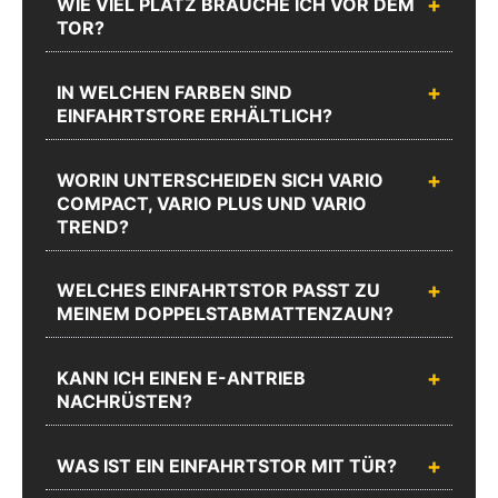
WIE VIEL PLATZ BRAUCHE ICH VOR DEM
08:00 -
08:00 -
TOR?
17:00 und
17:00 und
Fr.: 08:00 -
Fr.: 08:00 -
16:00
16:00
IN WELCHEN FARBEN SIND
EINFAHRTSTORE ERHÄLTLICH?
Zum
Chat
Anrufen
Produktanfrageformular
WORIN UNTERSCHEIDEN SICH VARIO
COMPACT, VARIO PLUS UND VARIO
TREND?
WELCHES EINFAHRTSTOR PASST ZU
MEINEM DOPPELSTABMATTENZAUN?
KANN ICH EINEN E-ANTRIEB
NACHRÜSTEN?
WAS IST EIN EINFAHRTSTOR MIT TÜR?