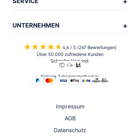
SERVICE
UNTERNEHMEN
★★★★★
★★★★★
4,6 / 5 (267 Bewertungen)
Über 50.000 zufriedene Kunden
Schneller Versand:
Sichere Zahlungsmethoden:
Impressum
AGB
Datenschutz