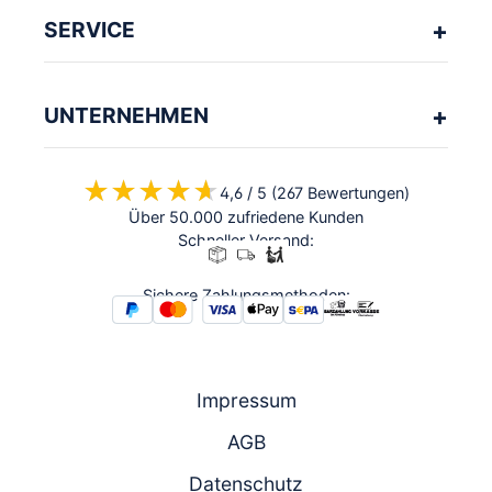
SERVICE
UNTERNEHMEN
★★★★★
★★★★★
4,6 / 5 (267 Bewertungen)
Über 50.000 zufriedene Kunden
Schneller Versand:
Sichere Zahlungsmethoden:
Impressum
AGB
Datenschutz