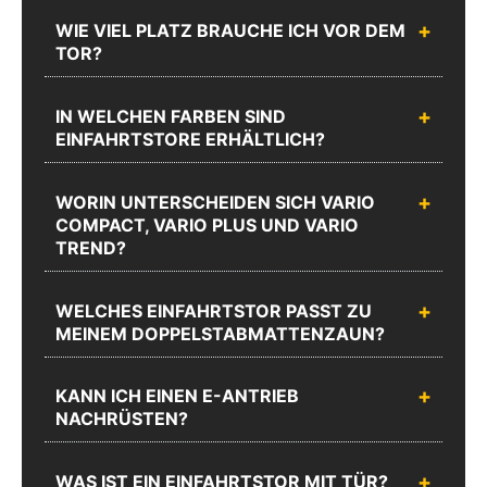
Mo.-Do.:
Mo.-Do.:
WIE VIEL PLATZ BRAUCHE ICH VOR DEM
08:00 -
08:00 -
TOR?
17:00 und
17:00 und
Fr.: 08:00 -
Fr.: 08:00 -
16:00
16:00
IN WELCHEN FARBEN SIND
EINFAHRTSTORE ERHÄLTLICH?
Zum
Chat
Anrufen
Produktanfrageformular
WORIN UNTERSCHEIDEN SICH VARIO
COMPACT, VARIO PLUS UND VARIO
TREND?
WELCHES EINFAHRTSTOR PASST ZU
MEINEM DOPPELSTABMATTENZAUN?
KANN ICH EINEN E-ANTRIEB
NACHRÜSTEN?
WAS IST EIN EINFAHRTSTOR MIT TÜR?