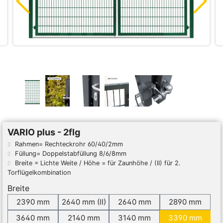
VARIO plus - 2flg
Rahmen= Rechteckrohr 60/40/2mm
Füllung= Doppelstabfüllung 8/6/8mm
Breite = Lichte Weite / Höhe = für Zaunhöhe / (II) für 2.
Torflügelkombination
Breite
2390 mm
2640 mm (II)
2640 mm
2890 mm
3640 mm
2140 mm
3140 mm
3390 mm