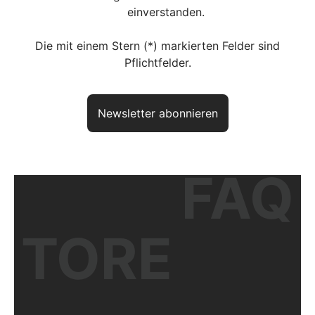
einverstanden.
Die mit einem Stern (*) markierten Felder sind
Pflichtfelder.
Newsletter abonnieren
FAQ
Haben Sie noch Fragen? So
erreichen Sie uns
aktuelles Produkt:
VARIO basic DS
TORE
Artikelnr.:
DVZTVBDS11010B7016
Unser kompetentes Fachpersonal berät Sie gerne zu Ihrer Planung
und Ausführung.