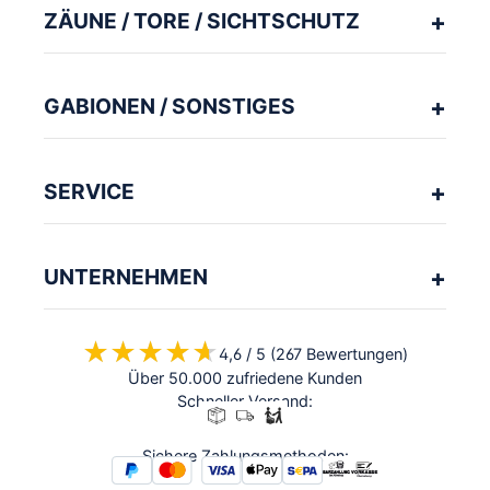
ZÄUNE / TORE / SICHTSCHUTZ
GABIONEN / SONSTIGES
SERVICE
UNTERNEHMEN
★★★★★
★★★★★
4,6 / 5 (267 Bewertungen)
Über 50.000 zufriedene Kunden
Schneller Versand:
Sichere Zahlungsmethoden: