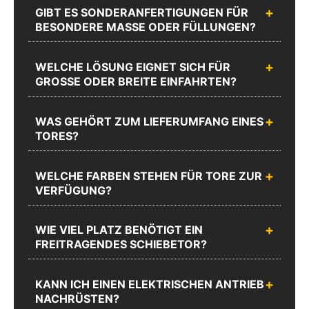
GIBT ES SONDERANFERTIGUNGEN FÜR
BESONDERE MASSE ODER FÜLLUNGEN?
Chatten
Rufen Sie
Sie mit
uns an
WELCHE LÖSUNG EIGNET SICH FÜR
uns
GROSSE ODER BREITE EINFAHRTEN?
Unseren
Sie erreichen
Webshop
uns unter
Support
WAS GEHÖRT ZUM LIEFERUMFANG EINES
02335
Schreiben Sie uns
erreichen Sie
TORES?
8873-1200
Mo.-Do.:
Mo.-Do.:
08:00 -
08:00 -
WELCHE FARBEN STEHEN FÜR TORE ZUR
17:00 und
17:00 und
VERFÜGUNG?
Fr.: 08:00 -
Fr.: 08:00 -
16:00
16:00
WIE VIEL PLATZ BENÖTIGT EIN
Zum
FREITRAGENDES SCHIEBETOR?
Chat
Anrufen
Produktanfrageformular
KANN ICH EINEN ELEKTRISCHEN ANTRIEB
NACHRÜSTEN?