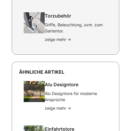
Torzubehör
Griffe, Beleuchtung, uvm. zum
Gartentor.
zeige mehr
→
ÄHNLICHE ARTIKEL
Alu Designtore
Alu Designtore für moderne
Ansprüche
zeige mehr
→
Einfahrtstore