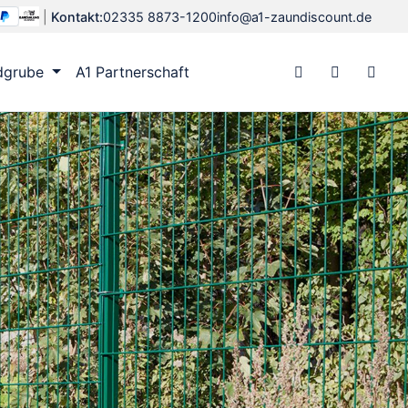
|
Kontakt:
02335 8873-1200
info@a1-zaundiscount.de
dgrube
A1 Partnerschaft