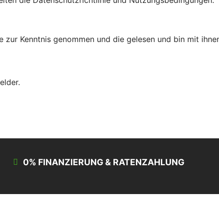
elten die
Datenschutzrichtlinie
und
Nutzungsbedingungen
.
ie
zur Kenntnis genommen und die
gelesen und bin mit ihne
elder.
0% FINANZIERUNG & RATENZAHLUNG