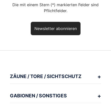
Die mit einem Stern (*) markierten Felder sind
Pflichtfelder.
Newsletter abonnieren
Haben Sie noch Fragen? So
erreichen Sie uns
aktuelles Produkt:
Zaunpfosten Typ AA
Artikelnr.:
ZP26AA
ZÄUNE / TORE / SICHTSCHUTZ
Unser kompetentes Fachpersonal berät Sie gerne zu Ihrer Planung
und Ausführung.
GABIONEN / SONSTIGES