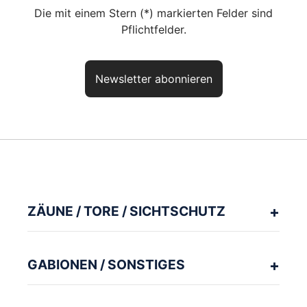
Die mit einem Stern (*) markierten Felder sind
Pflichtfelder.
Newsletter abonnieren
Haben Sie noch Fragen? So
erreichen Sie uns
aktuelles Produkt:
Zaunpfosten Typ AA
Artikelnr.:
ZP22AAB
ZÄUNE / TORE / SICHTSCHUTZ
Unser kompetentes Fachpersonal berät Sie gerne zu Ihrer Planung
und Ausführung.
GABIONEN / SONSTIGES