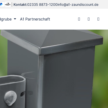
|
Kontakt:
02335 8873-1200
info@a1-zaundiscount.de
dgrube
A1 Partnerschaft