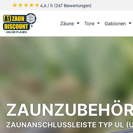
★★★★★
★★★★★
4,6 / 5 (267 Bewertungen)
m Hauptinhalt springen
Zur Suche springen
Zur Hauptnavigation springen
Zäune
Tore
Gabionen
ZAUNZUBEHÖ
ZAUNANSCHLUSSLEISTE TYP UL (U