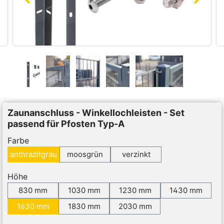
Zaunanschluss - Winkellochleisten - Set
passend für Pfosten Typ-A
Farbe
anthrazitgrau
moosgrün
verzinkt
Höhe
830 mm
1030 mm
1230 mm
1430 mm
1630 mm
1830 mm
2030 mm