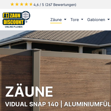
★★★★★
★★★★★
4,6 / 5 (267 Bewertungen)
m Hauptinhalt springen
Zur Suche springen
Zur Hauptnavigation springen
Zäune
Tore
Gabionen
ZÄUNE
VIDUAL SNAP 140 | ALUMINIUMFÜL