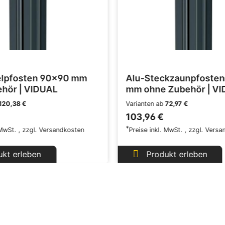
elpfosten 90x90 mm
Alu-Steckzaunpfoste
ehör | VIDUAL
mm ohne Zubehör | V
120,38 €
Varianten ab
72,97 €
103,96 €
*
 MwSt.
,
zzgl.
Versandkosten
Preise inkl. MwSt.
,
zzgl.
Versa
kt erleben
Produkt erleben