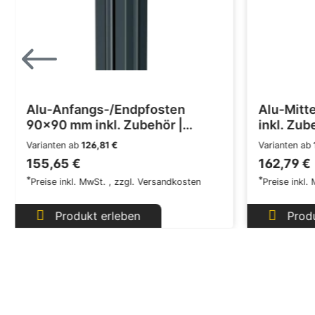
Alu-Anfangs-/Endpfosten
Alu-Mitt
90x90 mm inkl. Zubehör |
inkl. Zub
VIDUAL
Varianten ab
126,81 €
Varianten ab
155,65 €
162,79 €
*
*
Preise inkl. MwSt.
,
zzgl.
Versandkosten
Preise inkl.
Produkt erleben
Produ