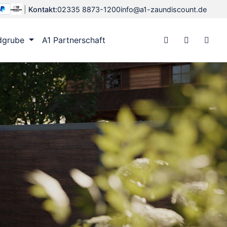
|
Kontakt:
02335 8873-1200
info@a1-zaundiscount.de
dgrube
A1 Partnerschaft