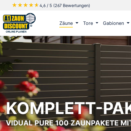
★★★★★
★★★★★
4,6 / 5 (267 Bewertungen)
m Hauptinhalt springen
Zur Suche springen
Zur Hauptnavigation springen
Zäune
Tore
Gabionen
KOMPLETT-PA
VIDUAL PURE 100 ZAUNPAKETE MI