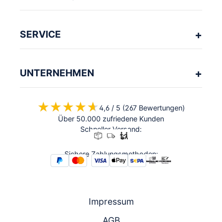
SERVICE
UNTERNEHMEN
★★★★★
★★★★★
4,6 / 5 (267 Bewertungen)
Über 50.000 zufriedene Kunden
Schneller Versand:
Sichere Zahlungsmethoden:
Impressum
AGB