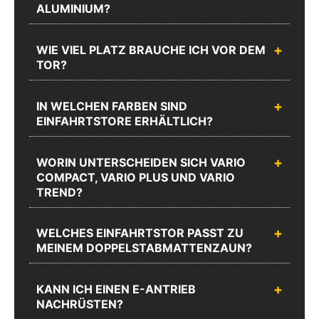
Support
ALUMINIUM?
02335
Schreiben Sie uns
erreichen Sie
8873-1200
Mo.-Do.:
Mo.-Do.:
WIE VIEL PLATZ BRAUCHE ICH VOR DEM
08:00 -
08:00 -
TOR?
17:00 und
17:00 und
Fr.: 08:00 -
Fr.: 08:00 -
16:00
16:00
IN WELCHEN FARBEN SIND
EINFAHRTSTORE ERHÄLTLICH?
Zum
Chat
Anrufen
Produktanfrageformular
WORIN UNTERSCHEIDEN SICH VARIO
COMPACT, VARIO PLUS UND VARIO
TREND?
WELCHES EINFAHRTSTOR PASST ZU
MEINEM DOPPELSTABMATTENZAUN?
KANN ICH EINEN E-ANTRIEB
NACHRÜSTEN?