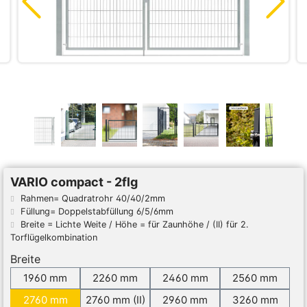
VARIO compact - 2flg
Rahmen= Quadratrohr 40/40/2mm
Füllung= Doppelstabfüllung 6/5/6mm
Breite = Lichte Weite / Höhe = für Zaunhöhe / (II) für 2.
Torflügelkombination
Breite
1960 mm
2260 mm
2460 mm
2560 mm
2760 mm
2760 mm (II)
2960 mm
3260 mm