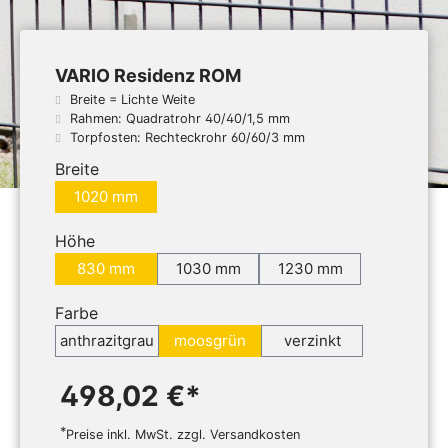
VARIO Residenz ROM
Breite = Lichte Weite
Rahmen: Quadratrohr 40/40/1,5 mm
Torpfosten: Rechteckrohr 60/60/3 mm
Breite
1020 mm
Höhe
830 mm
1030 mm
1230 mm
Farbe
anthrazitgrau
moosgrün
verzinkt
498,02 €*
*
Preise inkl. MwSt. zzgl. Versandkosten