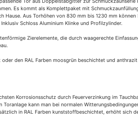
 passende Tor aus Doppelstabgitter zur Schmuckzaunserie R
immen. Es kommt als Komplettpaket mit Schmuckzaunfüll
h Hause. Aus Torhöhen von 830 mm bis 1230 mm können Sie
nklusiv Schloss Aluminium Klinke und Profilzylinder.
autenförmige Zierelemente, die durch waagerechte Einfass
eau.
kt oder den RAL Farben moosgrün beschichtet und anthrazi
chsten Korrosionsschutz durch Feuerverzinkung im Tauchb
ten Toranlage kann man bei normalen Witterungsbedingungen
ätzlich in RAL Farben kunststoffbeschichtet, erhöht sich d