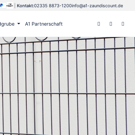
|
Kontakt:
02335 8873-1200
info@a1-zaundiscount.de
dgrube
A1 Partnerschaft