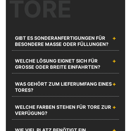
TORE
Artikelnr.:
ZGSBAU601008B7016
Unser kompetentes Fachpersonal berät Sie gerne zu Ihrer Planung
und Ausführung.
GIBT ES SONDERANFERTIGUNGEN FÜR
BESONDERE MASSE ODER FÜLLUNGEN?
Chatten
Rufen Sie
Sie mit
uns an
WELCHE LÖSUNG EIGNET SICH FÜR
uns
GROSSE ODER BREITE EINFAHRTEN?
Unseren
Sie erreichen
Webshop
uns unter
Support
WAS GEHÖRT ZUM LIEFERUMFANG EINES
02335
Schreiben Sie uns
erreichen Sie
TORES?
8873-1200
Mo.-Do.:
Mo.-Do.:
08:00 -
08:00 -
WELCHE FARBEN STEHEN FÜR TORE ZUR
17:00 und
17:00 und
VERFÜGUNG?
Fr.: 08:00 -
Fr.: 08:00 -
16:00
16:00
WIE VIEL PLATZ BENÖTIGT EIN