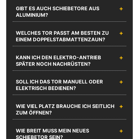
Sie erreichen
Webshop
GIBT ES AUCH SCHIEBETORE AUS
uns unter
Support
ALUMINIUM?
02335
Schreiben Sie uns
erreichen Sie
8873-1200
Mo.-Do.:
Mo.-Do.:
WELCHES TOR PASST AM BESTEN ZU
08:00 -
08:00 -
EINEM DOPPELSTABMATTENZAUN?
17:00 und
17:00 und
Fr.: 08:00 -
Fr.: 08:00 -
16:00
16:00
KANN ICH DEN ELEKTRO-ANTRIEB
SPÄTER NOCH NACHRÜSTEN?
Zum
Chat
Anrufen
Produktanfrageformular
SOLL ICH DAS TOR MANUELL ODER
ELEKTRISCH BEDIENEN?
WIE VIEL PLATZ BRAUCHE ICH SEITLICH
ZUM ÖFFNEN?
WIE BREIT MUSS MEIN NEUES
SCHIEBETOR SEIN?