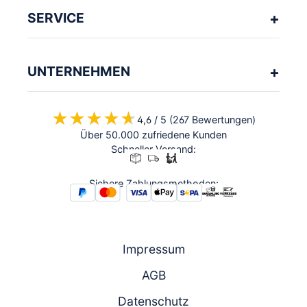
SERVICE
UNTERNEHMEN
★★★★★
★★★★★
4,6 / 5 (267 Bewertungen)
Über 50.000 zufriedene Kunden
Schneller Versand:
Sichere Zahlungsmethoden:
Impressum
AGB
Datenschutz