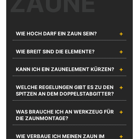
ZÄUNE
Unser kompetentes Fachpersonal berät Sie gerne zu Ihrer Planung
und Ausführung.
WIE HOCH DARF EIN ZAUN SEIN?
Chatten
Rufen Sie
WIE BREIT SIND DIE ELEMENTE?
Sie mit
uns an
uns
Unseren
KANN ICH EIN ZAUNELEMENT KÜRZEN?
Sie erreichen
Webshop
uns unter
Support
02335
Schreiben Sie uns
WELCHE REGELUNGEN GIBT ES ZU DEN
erreichen Sie
8873-1200
SPITZEN AN DEM DOPPELSTABGITTER?
Mo.-Do.:
Mo.-Do.:
08:00 -
08:00 -
17:00 und
17:00 und
WAS BRAUCHE ICH AN WERKZEUG FÜR
Fr.: 08:00 -
Fr.: 08:00 -
DIE ZAUNMONTAGE?
16:00
16:00
Zum
WIE VERBAUE ICH MEINEN ZAUN IM