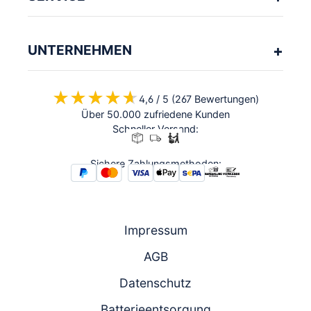
UNTERNEHMEN
★★★★★
★★★★★
4,6 / 5 (267 Bewertungen)
Über 50.000 zufriedene Kunden
Schneller Versand:
Sichere Zahlungsmethoden:
Impressum
AGB
Datenschutz
Batterieentsorgung