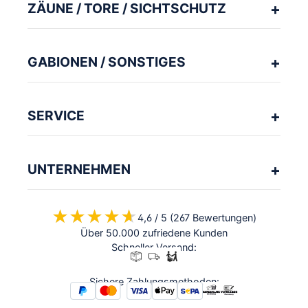
ZÄUNE / TORE / SICHTSCHUTZ
GABIONEN / SONSTIGES
SERVICE
UNTERNEHMEN
★★★★★
★★★★★
4,6 / 5 (267 Bewertungen)
Über 50.000 zufriedene Kunden
Schneller Versand:
Sichere Zahlungsmethoden: