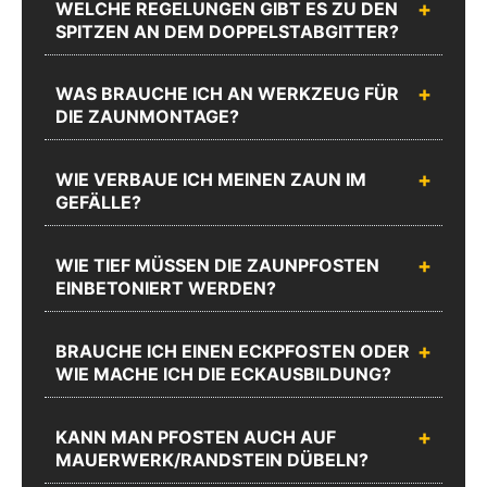
WELCHE REGELUNGEN GIBT ES ZU DEN
erreichen Sie
8873-1200
SPITZEN AN DEM DOPPELSTABGITTER?
Mo.-Do.:
Mo.-Do.:
08:00 -
08:00 -
17:00 und
17:00 und
WAS BRAUCHE ICH AN WERKZEUG FÜR
Fr.: 08:00 -
Fr.: 08:00 -
DIE ZAUNMONTAGE?
16:00
16:00
Zum
WIE VERBAUE ICH MEINEN ZAUN IM
Chat
Anrufen
Produktanfrageformular
GEFÄLLE?
WIE TIEF MÜSSEN DIE ZAUNPFOSTEN
EINBETONIERT WERDEN?
BRAUCHE ICH EINEN ECKPFOSTEN ODER
WIE MACHE ICH DIE ECKAUSBILDUNG?
KANN MAN PFOSTEN AUCH AUF
MAUERWERK/RANDSTEIN DÜBELN?