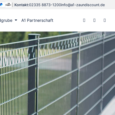
|
Kontakt:
02335 8873-1200
info@a1-zaundiscount.de
dgrube
A1 Partnerschaft