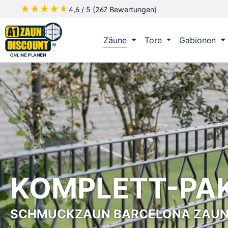
★★★★★
★★★★★
4,6 / 5 (267 Bewertungen)
m Hauptinhalt springen
Zur Suche springen
Zur Hauptnavigation springen
Zäune
Tore
Gabionen
KOMPLETT-PA
SCHMUCKZAUN BARCELONA ZAUN