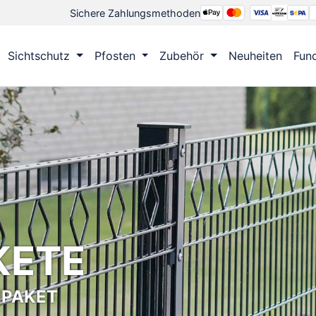
Sichere Zahlungsmethoden
Sichtschutz
Pfosten
Zubehör
Neuheiten
Fun
KETE
PAKET