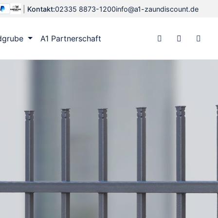
|
Kontakt:
02335 8873-1200
info@a1-zaundiscount.de
dgrube
A1 Partnerschaft