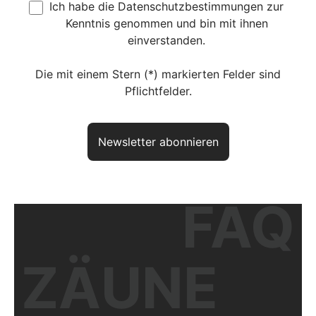
Ich habe die
Datenschutzbestimmungen
zur
Kenntnis genommen und bin mit ihnen
einverstanden.
Die mit einem Stern (*) markierten Felder sind
Pflichtfelder.
Newsletter abonnieren
FAQ
Haben Sie noch Fragen? So
erreichen Sie uns
aktuelles Produkt:
Residenzen select ZÜRICH+ inkl. Pfosten
ZÄUNE
Artikelnr.:
DVPZU02019009DB703
Unser kompetentes Fachpersonal berät Sie gerne zu Ihrer Planung
und Ausführung.