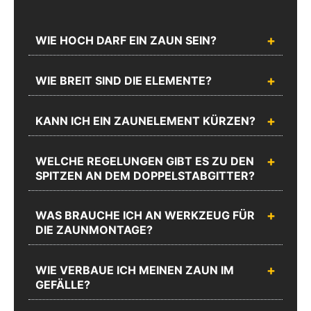
WIE HOCH DARF EIN ZAUN SEIN?
Chatten
Rufen Sie
WIE BREIT SIND DIE ELEMENTE?
Sie mit
uns an
uns
Unseren
KANN ICH EIN ZAUNELEMENT KÜRZEN?
Sie erreichen
Webshop
uns unter
Support
02335
Schreiben Sie uns
WELCHE REGELUNGEN GIBT ES ZU DEN
erreichen Sie
8873-1200
SPITZEN AN DEM DOPPELSTABGITTER?
Mo.-Do.:
Mo.-Do.:
08:00 -
08:00 -
17:00 und
17:00 und
WAS BRAUCHE ICH AN WERKZEUG FÜR
Fr.: 08:00 -
Fr.: 08:00 -
DIE ZAUNMONTAGE?
16:00
16:00
Zum
WIE VERBAUE ICH MEINEN ZAUN IM
Chat
Anrufen
Produktanfrageformular
GEFÄLLE?