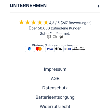
UNTERNEHMEN
★★★★★
★★★★★
4,6 / 5 (267 Bewertungen)
Über 50.000 zufriedene Kunden
Schneller Versand:
Sichere Zahlungsmethoden:
Impressum
AGB
Datenschutz
Batterieentsorgung
Widerrufsrecht