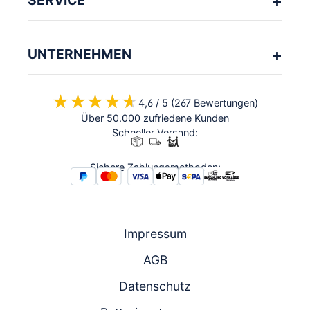
SERVICE
UNTERNEHMEN
★★★★★
★★★★★
4,6 / 5 (267 Bewertungen)
Über 50.000 zufriedene Kunden
Schneller Versand:
Sichere Zahlungsmethoden:
Impressum
AGB
Datenschutz