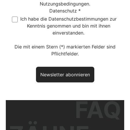
Nutzungsbedingungen
.
Datenschutz *
Ich habe die
Datenschutzbestimmungen
zur
Kenntnis genommen und bin mit ihnen
einverstanden.
Die mit einem Stern (*) markierten Felder sind
Pflichtfelder.
Newsletter abonnieren
FAQ
Haben Sie noch Fragen? So
erreichen Sie uns
aktuelles Produkt:
Residenzen select DAVOS+ inkl. Pfosten
Artikelnr.:
DVPDA02819012DB703