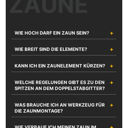
ZÄUNE
Unser kompetentes Fachpersonal berät Sie gerne zu Ihrer Planung
und Ausführung.
WIE HOCH DARF EIN ZAUN SEIN?
Chatten
Rufen Sie
WIE BREIT SIND DIE ELEMENTE?
Sie mit
uns an
uns
Unseren
KANN ICH EIN ZAUNELEMENT KÜRZEN?
Sie erreichen
Webshop
uns unter
Support
02335
Schreiben Sie uns
WELCHE REGELUNGEN GIBT ES ZU DEN
erreichen Sie
8873-1200
SPITZEN AN DEM DOPPELSTABGITTER?
Mo.-Do.:
Mo.-Do.:
08:00 -
08:00 -
17:00 und
17:00 und
WAS BRAUCHE ICH AN WERKZEUG FÜR
Fr.: 08:00 -
Fr.: 08:00 -
DIE ZAUNMONTAGE?
16:00
16:00
Zum
WIE VERBAUE ICH MEINEN ZAUN IM