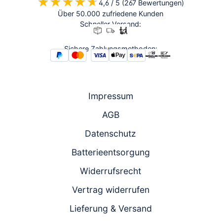
★★★★★
★★★★★
4,6 / 5 (267 Bewertungen)
Mo.-Do.:
Mo.-Do.:
08:00 -
Über 50.000 zufriedene Kunden
08:00 -
17:00 und
Schneller Versand:
17:00 und
Fr.: 08:00 -
Fr.: 08:00 -
16:00
16:00
Sichere Zahlungsmethoden:
Zum
Chat
Anrufen
Produktanfrageformular
Impressum
AGB
Datenschutz
Batterieentsorgung
Widerrufsrecht
Vertrag widerrufen
Lieferung & Versand