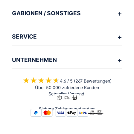
GABIONEN / SONSTIGES
SERVICE
UNTERNEHMEN
★★★★★
★★★★★
4,6 / 5 (267 Bewertungen)
Über 50.000 zufriedene Kunden
Schneller Versand:
Sichere Zahlungsmethoden: