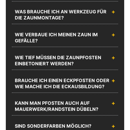
08:00 -
08:00 -
17:00 und
17:00 und
WAS BRAUCHE ICH AN WERKZEUG FÜR
Fr.: 08:00 -
Fr.: 08:00 -
DIE ZAUNMONTAGE?
16:00
16:00
Zum
WIE VERBAUE ICH MEINEN ZAUN IM
Chat
Anrufen
Produktanfrageformular
GEFÄLLE?
WIE TIEF MÜSSEN DIE ZAUNPFOSTEN
EINBETONIERT WERDEN?
BRAUCHE ICH EINEN ECKPFOSTEN ODER
WIE MACHE ICH DIE ECKAUSBILDUNG?
KANN MAN PFOSTEN AUCH AUF
MAUERWERK/RANDSTEIN DÜBELN?
SIND SONDERFARBEN MÖGLICH?