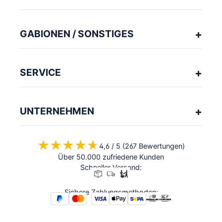
GABIONEN / SONSTIGES
SERVICE
UNTERNEHMEN
★★★★★
★★★★★
4,6 / 5 (267 Bewertungen)
Über 50.000 zufriedene Kunden
Schneller Versand:
Sichere Zahlungsmethoden: