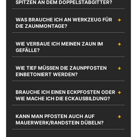
SPITZEN AN DEM DOPPELSTABGITTER?
Mo.-Do.:
Mo.-Do.:
08:00 -
08:00 -
17:00 und
17:00 und
WAS BRAUCHE ICH AN WERKZEUG FÜR
Fr.: 08:00 -
Fr.: 08:00 -
DIE ZAUNMONTAGE?
16:00
16:00
Zum
WIE VERBAUE ICH MEINEN ZAUN IM
Chat
Anrufen
Produktanfrageformular
GEFÄLLE?
WIE TIEF MÜSSEN DIE ZAUNPFOSTEN
EINBETONIERT WERDEN?
BRAUCHE ICH EINEN ECKPFOSTEN ODER
WIE MACHE ICH DIE ECKAUSBILDUNG?
KANN MAN PFOSTEN AUCH AUF
MAUERWERK/RANDSTEIN DÜBELN?