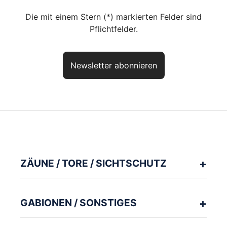
Die mit einem Stern (*) markierten Felder sind
Pflichtfelder.
Newsletter abonnieren
Haben Sie noch Fragen? So
erreichen Sie uns
aktuelles Produkt:
LED-Alu-Pfostenkappe
Artikelnr.:
PZUBZN100100B7016
ZÄUNE / TORE / SICHTSCHUTZ
Unser kompetentes Fachpersonal berät Sie gerne zu Ihrer Planung
und Ausführung.
GABIONEN / SONSTIGES