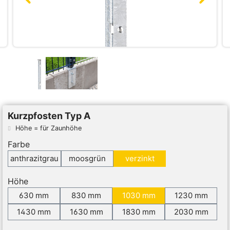
Kurzpfosten Typ A
Höhe = für Zaunhöhe
Farbe
anthrazitgrau
moosgrün
verzinkt
Höhe
630 mm
830 mm
1030 mm
1230 mm
1430 mm
1630 mm
1830 mm
2030 mm