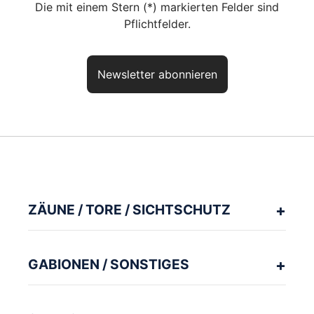
Die mit einem Stern (*) markierten Felder sind
Pflichtfelder.
Newsletter abonnieren
Haben Sie noch Fragen? So
erreichen Sie uns
aktuelles Produkt:
Kurzpfosten Typ A
Artikelnr.:
ZP15KA
ZÄUNE / TORE / SICHTSCHUTZ
Unser kompetentes Fachpersonal berät Sie gerne zu Ihrer Planung
und Ausführung.
GABIONEN / SONSTIGES
Chatten