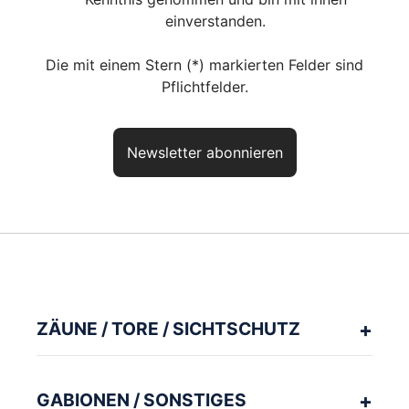
einverstanden.
Die mit einem Stern (*) markierten Felder sind
Pflichtfelder.
Newsletter abonnieren
Haben Sie noch Fragen? So
erreichen Sie uns
aktuelles Produkt:
Klemmschienen für Sichtschutzstreifen
Artikelnr.:
ZBDK7004
ZÄUNE / TORE / SICHTSCHUTZ
Unser kompetentes Fachpersonal berät Sie gerne zu Ihrer Planung
und Ausführung.
GABIONEN / SONSTIGES