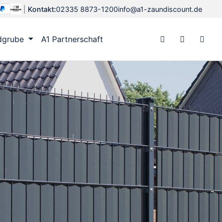
|
Kontakt:
02335 8873-1200
info@a1-zaundiscount.de
dgrube
A1 Partnerschaft