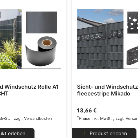
nd Windschutz Rolle A1
Sicht- und Windschutz
CHT
fleecestripe Mikado
13,66 €
*
 MwSt.
,
zzgl.
Versandkosten
Preise inkl. MwSt.
,
zzgl.
Versa
kt erleben
Produkt erleben