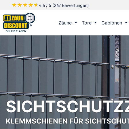
★★★★★
★★★★★
4,6 / 5 (267 Bewertungen)
m Hauptinhalt springen
Zur Suche springen
Zur Hauptnavigation springen
Zäune
Tore
Gabionen
SICHTSCHUTZ
KLEMMSCHIENEN FÜR SICHTSCHU