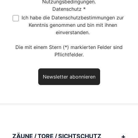
Nutzungsbedingungen
.
Datenschutz *
Ich habe die
Datenschutzbestimmungen
zur
Kenntnis genommen und bin mit ihnen
einverstanden.
Die mit einem Stern (*) markierten Felder sind
Pflichtfelder.
Newsletter abonnieren
Haben Sie noch Fragen? So
erreichen Sie uns
aktuelles Produkt:
Gabionensteine STEINBERGER HARTKALKFELS
Artikelnr.:
GSTEINSH
ZÄUNE / TORE / SICHTSCHUTZ