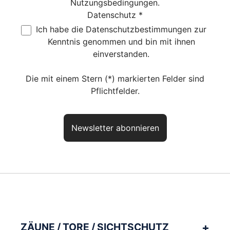
Nutzungsbedingungen
.
Datenschutz *
Ich habe die
Datenschutzbestimmungen
zur
Kenntnis genommen und bin mit ihnen
einverstanden.
Die mit einem Stern (*) markierten Felder sind
Pflichtfelder.
Newsletter abonnieren
Haben Sie noch Fragen? So
erreichen Sie uns
aktuelles Produkt:
Gabionensteine ICY BLUE
Artikelnr.:
GSTEINIBL
ZÄUNE / TORE / SICHTSCHUTZ