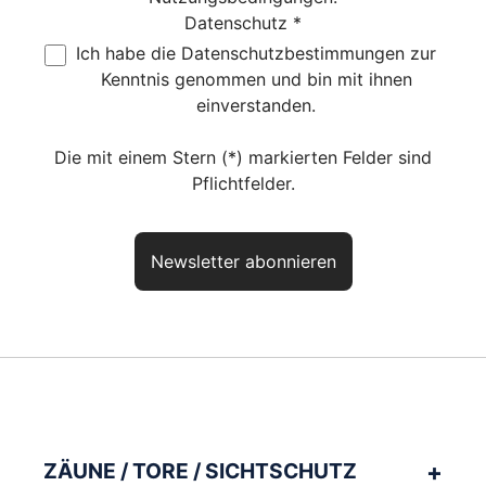
Datenschutz *
Ich habe die
Datenschutzbestimmungen
zur
Kenntnis genommen und bin mit ihnen
einverstanden.
Die mit einem Stern (*) markierten Felder sind
Pflichtfelder.
Newsletter abonnieren
Haben Sie noch Fragen? So
erreichen Sie uns
aktuelles Produkt:
Gabionensäule RUBIN Q
Artikelnr.:
DVGRUQ2718
ZÄUNE / TORE / SICHTSCHUTZ