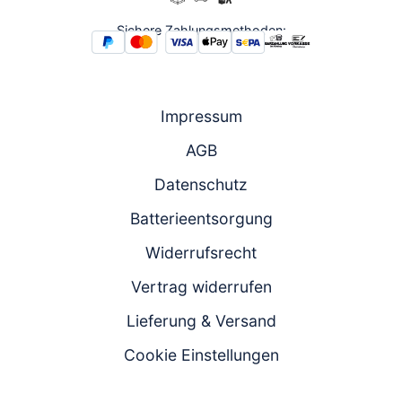
17:00 und
17:00 und
Fr.: 08:00 -
Fr.: 08:00 -
Sichere Zahlungsmethoden:
16:00
16:00
Zum
Chat
Anrufen
Produktanfrageformular
Impressum
AGB
Datenschutz
Batterieentsorgung
Widerrufsrecht
Vertrag widerrufen
Lieferung & Versand
Cookie Einstellungen