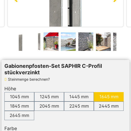
Gabionenpfosten-Set SAPHIR C-Profil
stückverzinkt
Steinmenge berechnen?
Höhe
1045 mm
1245 mm
1445 mm
1645 mm
1845 mm
2045 mm
2245 mm
2445 mm
2645 mm
Farbe