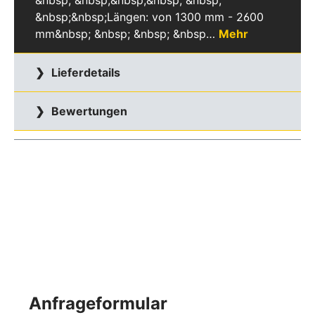
&nbsp; &nbsp;&nbsp;&nbsp; &nbsp;
&nbsp;&nbsp;Längen: von 1300 mm - 2600
mm&nbsp; &nbsp; &nbsp; &nbsp…
Mehr
Lieferdetails
Bewertungen
Anfrageformular