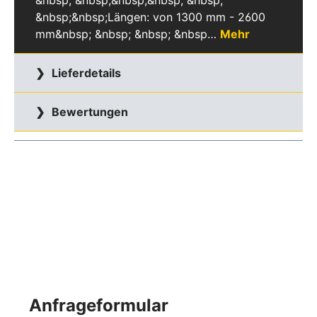
&nbsp; &nbsp;&nbsp;&nbsp; &nbsp;
&nbsp;&nbsp;Längen: von 1300 mm - 2600
mm&nbsp; &nbsp; &nbsp; &nbsp…
Mehr
Lieferdetails
Bewertungen
Anfrageformular