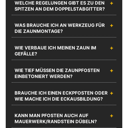
WELCHE REGELUNGEN GIBT ES ZU DEN
erreichen Sie
8873-1200
SPITZEN AN DEM DOPPELSTABGITTER?
Mo.-Do.:
Mo.-Do.:
08:00 -
08:00 -
17:00 und
17:00 und
WAS BRAUCHE ICH AN WERKZEUG FÜR
Fr.: 08:00 -
Fr.: 08:00 -
DIE ZAUNMONTAGE?
16:00
16:00
Zum
WIE VERBAUE ICH MEINEN ZAUN IM
Chat
Anrufen
Produktanfrageformular
GEFÄLLE?
WIE TIEF MÜSSEN DIE ZAUNPFOSTEN
EINBETONIERT WERDEN?
BRAUCHE ICH EINEN ECKPFOSTEN ODER
WIE MACHE ICH DIE ECKAUSBILDUNG?
KANN MAN PFOSTEN AUCH AUF
MAUERWERK/RANDSTEIN DÜBELN?