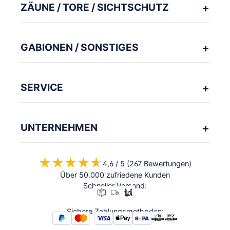
ZÄUNE / TORE / SICHTSCHUTZ
GABIONEN / SONSTIGES
SERVICE
UNTERNEHMEN
★★★★★
★★★★★
4,6 / 5 (267 Bewertungen)
Über 50.000 zufriedene Kunden
Schneller Versand:
Sichere Zahlungsmethoden: