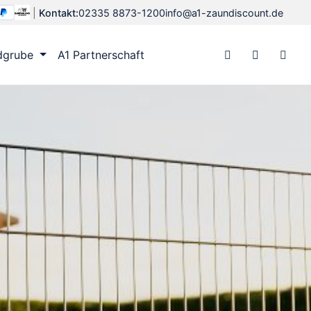
|
Kontakt:
02335 8873-1200
info@a1-zaundiscount.de
dgrube
A1 Partnerschaft