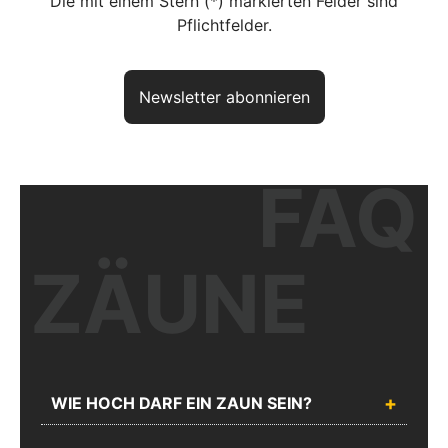
Die mit einem Stern (*) markierten Felder sind
Pflichtfelder.
Newsletter abonnieren
FAQ
Haben Sie noch Fragen? So
erreichen Sie uns
aktuelles Produkt:
Doppelstabgitterzaun MORITZ
ZÄUNE
Artikelnr.:
ZD614SB
Unser kompetentes Fachpersonal berät Sie gerne zu Ihrer Planung
und Ausführung.
WIE HOCH DARF EIN ZAUN SEIN?
Chatten