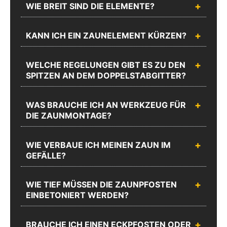
Rufen Sie
WIE BREIT SIND DIE ELEMENTE?
Sie mit
uns an
uns
Unseren
KANN ICH EIN ZAUNELEMENT KÜRZEN?
Sie erreichen
Webshop
uns unter
Support
02335
Schreiben Sie uns
WELCHE REGELUNGEN GIBT ES ZU DEN
erreichen Sie
8873-1200
SPITZEN AN DEM DOPPELSTABGITTER?
Mo.-Do.:
Mo.-Do.:
08:00 -
08:00 -
17:00 und
17:00 und
WAS BRAUCHE ICH AN WERKZEUG FÜR
Fr.: 08:00 -
Fr.: 08:00 -
DIE ZAUNMONTAGE?
16:00
16:00
Zum
WIE VERBAUE ICH MEINEN ZAUN IM
Chat
Anrufen
Produktanfrageformular
GEFÄLLE?
WIE TIEF MÜSSEN DIE ZAUNPFOSTEN
EINBETONIERT WERDEN?
BRAUCHE ICH EINEN ECKPFOSTEN ODER